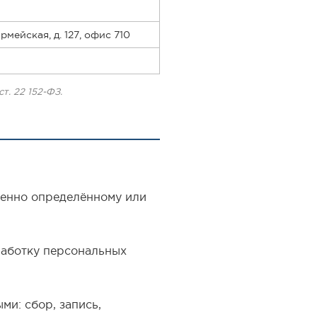
рмейская, д. 127, офис 710
т. 22 152-ФЗ.
венно определённому или
работку персональных
и: сбор, запись,