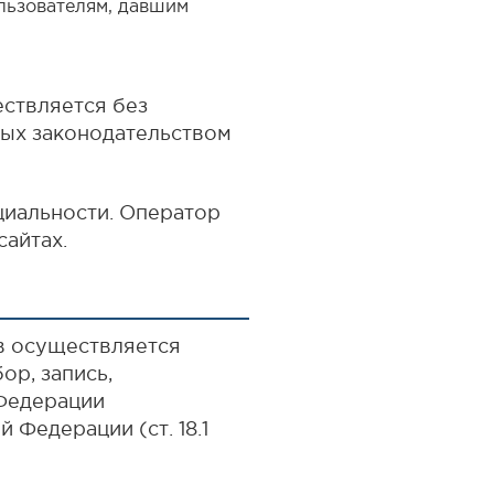
льзователям, давшим
ествляется без
ных законодательством
иальности. Оператор
айтах.
в осуществляется
ор, запись,
 Федерации
Федерации (ст. 18.1