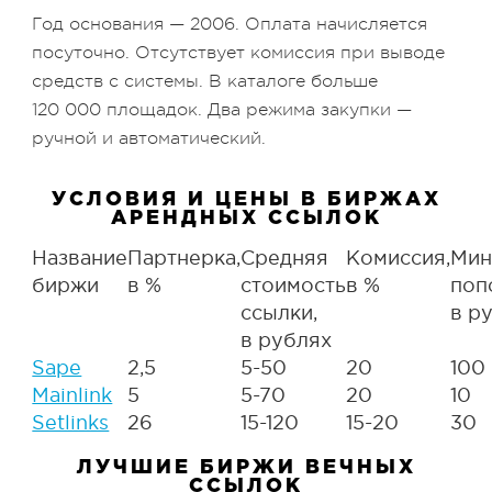
Год основания — 2006. Оплата начисляется
посуточно. Отсутствует комиссия при выводе
средств с системы. В каталоге больше
120 000 площадок. Два режима закупки —
ручной и автоматический.
УСЛОВИЯ И ЦЕНЫ В БИРЖАХ
АРЕНДНЫХ ССЫЛОК
Название
Партнерка,
Средняя
Комиссия,
Мин
биржи
в %
стоимость
в %
поп
ссылки,
в р
в рублях
Sape
2,5
5-50
20
100
Mainlink
5
5-70
20
10
Setlinks
26
15-120
15-20
30
ЛУЧШИЕ БИРЖИ ВЕЧНЫХ
ССЫЛОК