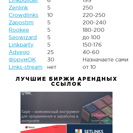
Linkbuilder
6
199
Zenlink
5
250
Crowdlinks
10
220-250
Zapostim
5
200-240
Rookee
5
180-200
Seowizard
5
до 100
Linkparty
5
150-176
Advego
25
40-60
ФорумОК
30
Назначаете сами
Links-stream
нет
от 10
ЛУЧШИЕ БИРЖИ АРЕНДНЫХ
ССЫЛОК