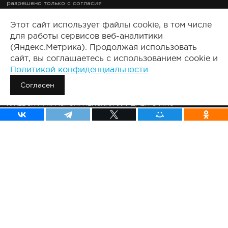
разрешено только с согласия
правообладателей.
Этот сайт использует файлы cookie, в том числе
Документация
для работы сервисов веб-аналитики
Правовые документы
(Яндекс.Метрика). Продолжая использовать
2008-2025, Все права защищены.
сайт, вы соглашаетесь с использованием cookie и
Политикой конфиденциальности
Сведения о продавце:
ООО «ПУЗАТ»
Согласен
426011, РОССИЯ, УДМУРТСКАЯ РЕСП., ГОРОД ИЖЕВСК Г.О.,
ИЖЕВСК Г., КРАСНОАРМЕЙСКАЯ УЛ., Д. 127, ОФ.710
ОГРН: 1231800006811
ИНН: 1841110613
КПП: 184101001
ПУЗАТ.РУ
О компании
Тарифы
Результаты клиентов