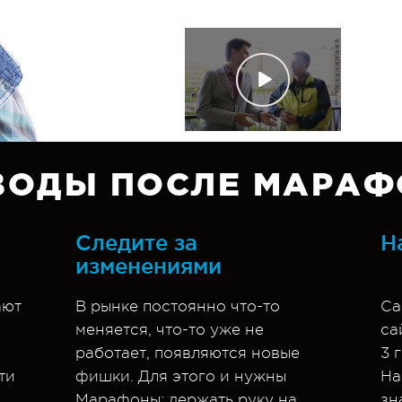
ВОДЫ ПОСЛЕ МАРАФ
Следите за
Н
изменениями
ают
В рынке постоянно что-то
Са
меняется, что-то уже не
са
работает, появляются новые
3 
ти
фишки. Для этого и нужны
На
Марафоны: держать руку на
зн