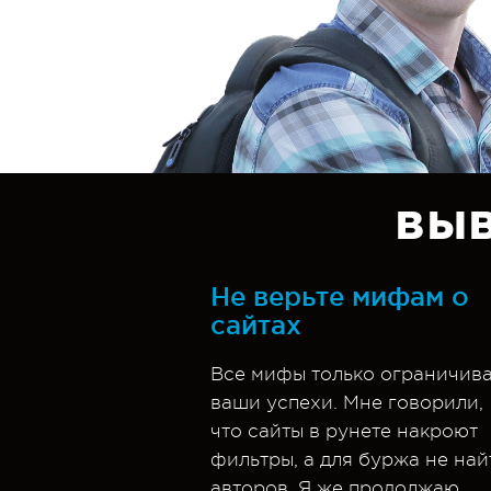
ВЫ
Не верьте мифам о
сайтах
Все мифы только ограничив
ваши успехи. Мне говорили,
что сайты в рунете накроют
фильтры, а для буржа не най
авторов. Я же продолжаю