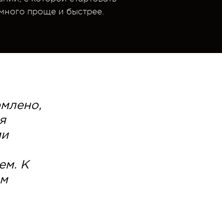
много проще и быстрее.
рмлено,
я
ми
ем. К
ам