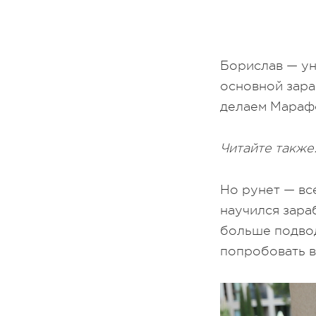
Борислав — ун
основной зараб
делаем Марафо
Читайте также
Но рунет — вс
научился зара
больше подвод
попробовать в