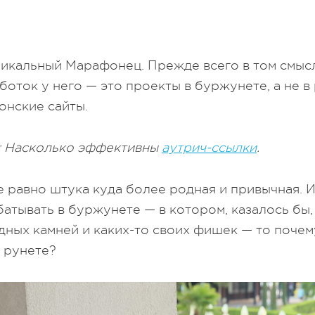
икальный Марафонец. Прежде всего в том смысл
оток у него — это проекты в буржунете, а не в 
нские сайты.
: Насколько эффективны
аутрич-ссылки
.
е равно штука куда более родная и привычная. 
батывать в буржунете — в котором, казалось бы,
ных камней и каких-то своих фишек — то почем
 рунете?