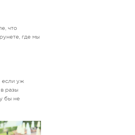
е, что
рунете, где мы
И если уж
 в разы
у бы не