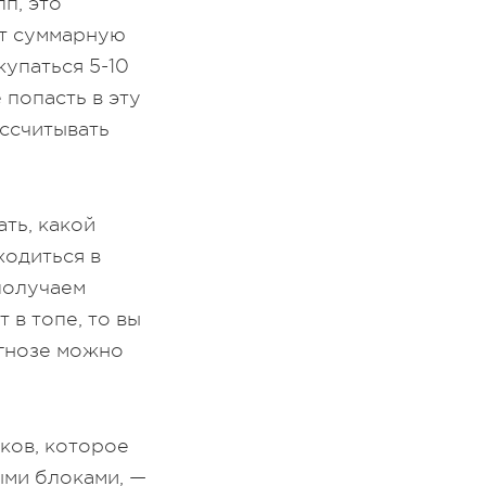
п, это
ют суммарную
купаться 5-10
 попасть в эту
ассчитывать
ать, какой
ходиться в
 получаем
 в топе, то вы
огнозе можно
иков, которое
ыми блоками, —