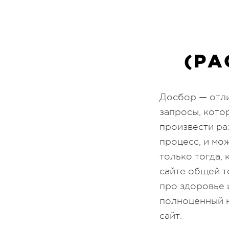
(РА
Досбор — отли
запросы, кото
произвести ра
процесс, и мо
только тогда,
сайте общей т
про здоровье 
полноценный н
сайт.