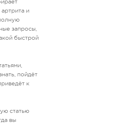
бирает
 артрита и
 полную
ные запросы,
такой быстрой
татьями,
знать, пойдёт
приведёт к
ную статью
гда вы