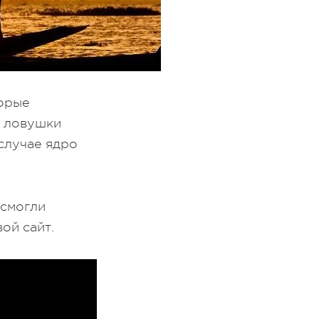
торые
и ловушки
 случае ядро
 смогли
ой сайт.