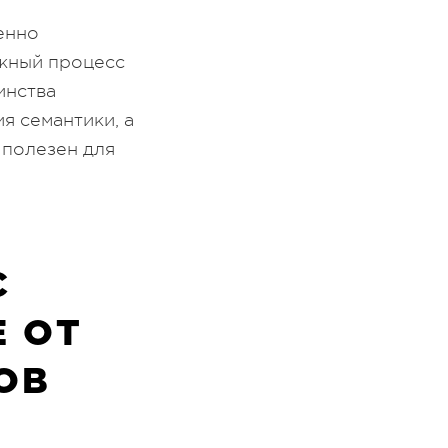
енно
ожный процесс
инства
я семантики, а
 полезен для
С
 ОТ
ОВ