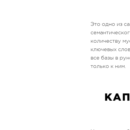
Это одно из с
семантическог
количеству му
ключевых слов
все базы в ру
только к ним.
КАП