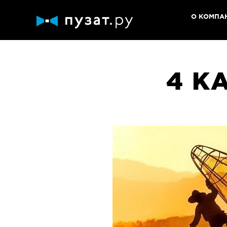
О КОМПА
4 К