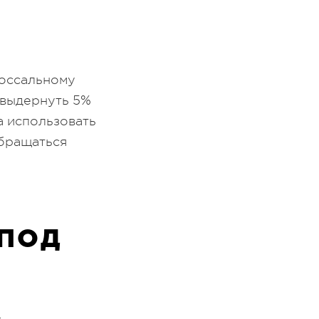
лоссальному
 выдернуть 5%
а использовать
обращаться
 ПОД