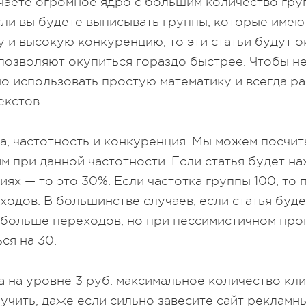
чаете огромное ядро с большим количество груп
сли вы будете выписывать группы, которые име
у и высокую конкуренцию, то эти статьи будут о
 позволяют окупиться гораздо быстрее. Чтобы не
о использовать простую математику и всегда р
екстов.
ка, частотность и конкуренция. Мы можем посчит
м при данной частотности. Если статья будет на
иях — то это 30%. Если частотка группы 100, то
одов. В большинстве случаев, если статья будет
 больше переходов, но при пессимистичном пр
ся на 30.
а на уровне 3 руб. максимальное количество кл
учить, даже если сильно завесите сайт рекламн