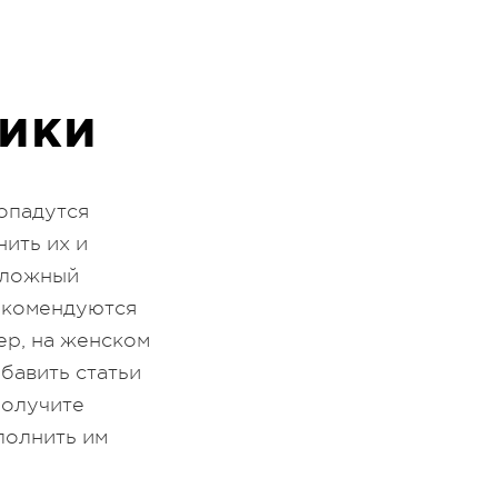
ТИКИ
попадутся
ить их и
сложный
рекомендуются
ер, на женском
бавить статьи
получите
полнить им