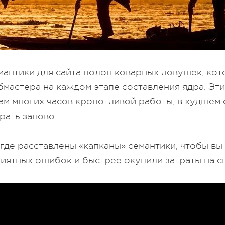
мантики для сайта полон коварных ловушек, ко
мастера на каждом этапе составления ядра. Эт
вам многих часов кропотливой работы, в худшем
рать заново.
 где расставлены «капканы» семантики, чтобы вы
иятных ошибок и быстрее окупили затраты на св