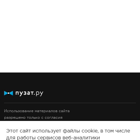
Использование материалов сайта
разрешено только с согласия
правообладателей.
Этот сайт использует файлы cookie, в том числе
Документация
для работы сервисов веб-аналитики
Правовые документы