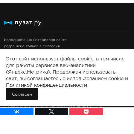
Использование материалов сайта
разрешено только с согласия
правообладателей.
Этот сайт использует файлы cookie, в том числе
Документация
для работы сервисов веб-аналитики
Правовые документы
(Яндекс.Метрика). Продолжая использовать
2008-2025, Все права защищены.
сайт, вы соглашаетесь с использованием cookie и
Политикой конфиденциальности
Сведения о продавце:
ООО «ПУЗАТ»
Согласен
426011, РОССИЯ, УДМУРТСКАЯ РЕСП., ГОРОД ИЖЕВСК Г.О.,
ИЖЕВСК Г., КРАСНОАРМЕЙСКАЯ УЛ., Д. 127, ОФ.710
ОГРН: 1231800006811
ИНН: 1841110613
КПП: 184101001