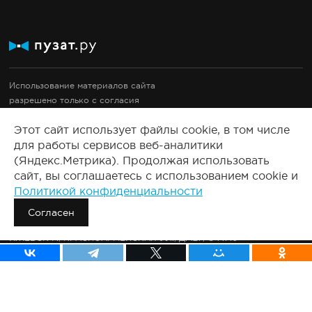
Использование материалов сайта
разрешено только с согласия
правообладателей.
Этот сайт использует файлы cookie, в том числе
Документация
для работы сервисов веб-аналитики
Правовые документы
(Яндекс.Метрика). Продолжая использовать
2008-2025, Все права защищены.
сайт, вы соглашаетесь с использованием cookie и
Политикой конфиденциальности
Сведения о продавце:
ООО «ПУЗАТ»
Согласен
426011, РОССИЯ, УДМУРТСКАЯ РЕСП., ГОРОД ИЖЕВСК Г.О.,
ИЖЕВСК Г., КРАСНОАРМЕЙСКАЯ УЛ., Д. 127, ОФ.710
ОГРН: 1231800006811
ИНН: 1841110613
КПП: 184101001