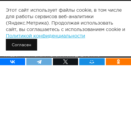
правообладателей.
Этот сайт использует файлы cookie, в том числе
Документация
для работы сервисов веб-аналитики
Правовые документы
(Яндекс.Метрика). Продолжая использовать
2008-2025, Все права защищены.
сайт, вы соглашаетесь с использованием cookie и
Политикой конфиденциальности
Сведения о продавце:
ООО «ПУЗАТ»
Согласен
426011, РОССИЯ, УДМУРТСКАЯ РЕСП., ГОРОД ИЖЕВСК Г.О.,
ИЖЕВСК Г., КРАСНОАРМЕЙСКАЯ УЛ., Д. 127, ОФ.710
ОГРН: 1231800006811
ИНН: 1841110613
КПП: 184101001
ПУЗАТ.РУ
О компании
Тарифы
Результаты клиентов