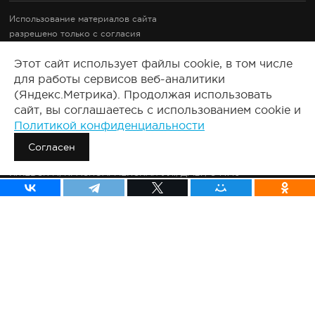
Использование материалов сайта
разрешено только с согласия
правообладателей.
Этот сайт использует файлы cookie, в том числе
Документация
для работы сервисов веб-аналитики
Правовые документы
(Яндекс.Метрика). Продолжая использовать
2008-2025, Все права защищены.
сайт, вы соглашаетесь с использованием cookie и
Политикой конфиденциальности
Сведения о продавце:
ООО «ПУЗАТ»
Согласен
426011, РОССИЯ, УДМУРТСКАЯ РЕСП., ГОРОД ИЖЕВСК Г.О.,
ИЖЕВСК Г., КРАСНОАРМЕЙСКАЯ УЛ., Д. 127, ОФ.710
ОГРН: 1231800006811
ИНН: 1841110613
КПП: 184101001
ПУЗАТ.РУ
О компании