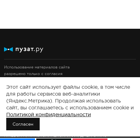
Использование материалов сайта
разрешено только с согласия
правообладателей.
Этот сайт использует файлы cookie, в том числе
Документация
для работы сервисов веб-аналитики
Правовые документы
(Яндекс.Метрика). Продолжая использовать
2008-2025, Все права защищены.
сайт, вы соглашаетесь с использованием cookie и
Политикой конфиденциальности
Сведения о продавце:
ООО «ПУЗАТ»
Согласен
426011, РОССИЯ, УДМУРТСКАЯ РЕСП., ГОРОД ИЖЕВСК Г.О.,
ИЖЕВСК Г., КРАСНОАРМЕЙСКАЯ УЛ., Д. 127, ОФ.710