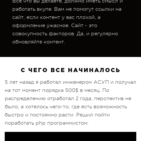
Все что вы делаете, должно иметь смысл и
работать вкупе. Вам не помогут ссылки на
сайт, если контент у вас плохой, а
оформление ужасное. Сайт - это
совокупность факторов. Да, и регулярно
обновляйте контент.
С ЧЕГО ВСЕ НАЧИНАЛОСЬ
5 лет назад я работал инженером АСУП и получал
на тот момент порядка 500$ в месяц. По
распределению отработал 2 года, перспектив не
было, а хотелось чего-то, где есть возможность
быстро и постоянно расти. Решил пойти
поработать php программистом.